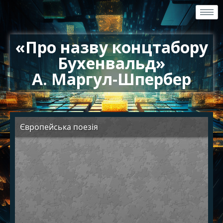
«Про назву концтабору
Бухенвальд»
А. Маргул-Шпербер