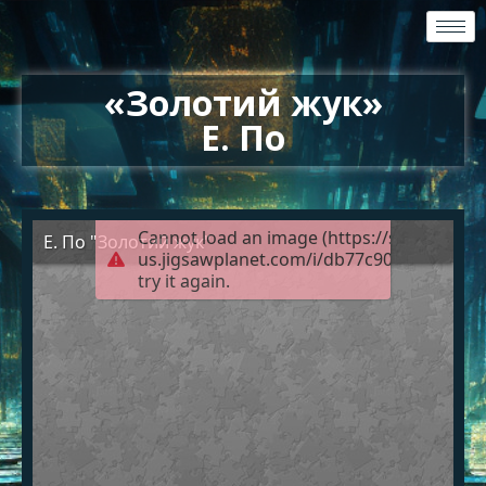
«Золотий жук»
Е. По