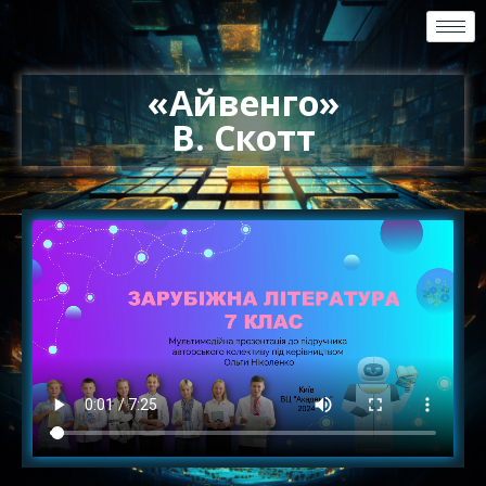
«Айвенго»
В. Скотт