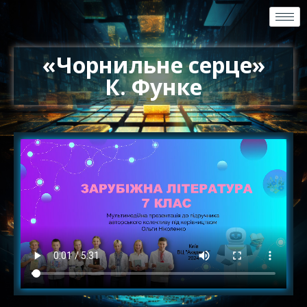
«Чорнильне серце»
К. Функе