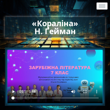
«Кораліна»
Н. Ґейман