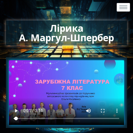
Лірика
А. Маргул-Шпербер