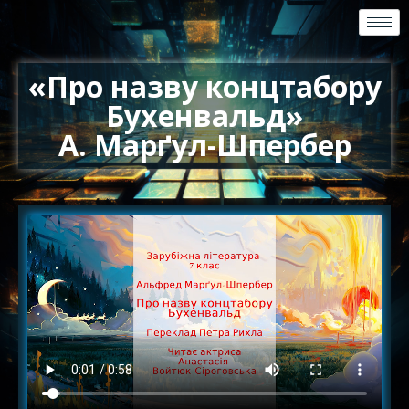
«Про назву концтабору
Бухенвальд»
А. Марґул-Шпербер